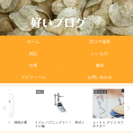
雑記ブログ
ホーム
四コマ漫画
雑記
いいもの
仕事
趣味
プロフィール
お問い合わせ
ａｉｋｏ
ａｉｋｏ
！！ 和式ト
ａｉｋｏ グリコ カフェオーレ 告知
記憶に残るaikoライブ２！！
ポスター