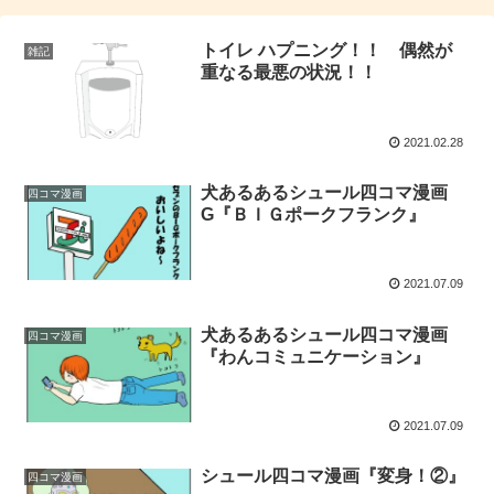
トイレ ハプニング！！ 偶然が
雑記
重なる最悪の状況！！
2021.02.28
犬あるあるシュール四コマ漫画
四コマ漫画
G『ＢＩＧポークフランク』
2021.07.09
犬あるあるシュール四コマ漫画
四コマ漫画
『わんコミュニケーション』
2021.07.09
シュール四コマ漫画『変身！②』
四コマ漫画