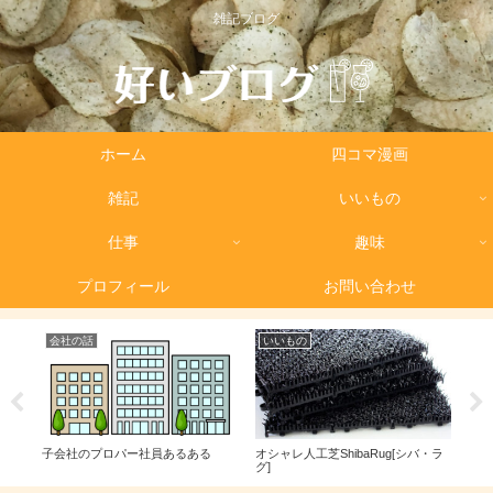
雑記ブログ
ホーム
四コマ漫画
雑記
いいもの
仕事
趣味
プロフィール
お問い合わせ
雑記
雑記
baRug[シバ・ラ
国際ロマンス詐欺にあいかけた！！
尿路結石に何度もなるとこう
る！！