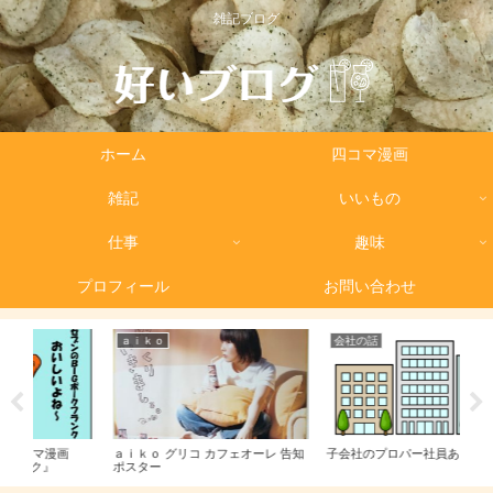
雑記ブログ
ホーム
四コマ漫画
雑記
いいもの
仕事
趣味
プロフィール
お問い合わせ
ａｉｋｏ
会社の話
雑
ａｉｋｏ グリコ カフェオーレ 告知
子会社のプロパー社員あるある
トイ
ポスター
イレ