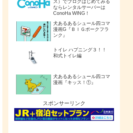
ス）でブログはじめてみる
ならレンタルサーバーは
ConoHa WING！
犬あるあるシュール四コマ
漫画G『ＢＩＧポークフラ
ンク』
トイレ ハプニング３！！
和式トイレ編
犬あるあるシュール四コマ
漫画『キッス！①』
スポンサーリンク