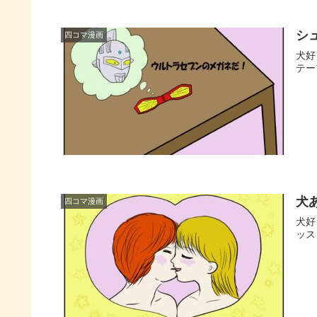
シ
四コマ漫画
犬好
テー
犬
四コマ漫画
犬好
ッス