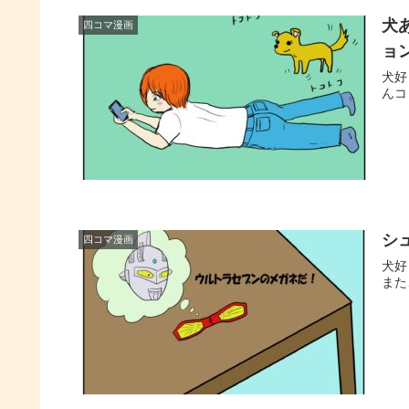
犬
四コマ漫画
ョ
犬好
んコ
シ
四コマ漫画
犬好
また