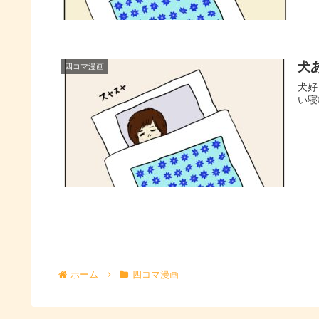
犬
四コマ漫画
犬好
い寝
ホーム
四コマ漫画