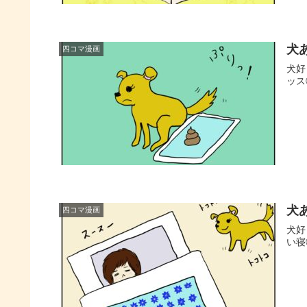
犬
四コマ漫画
犬好
ッス
犬
四コマ漫画
犬好
い寝