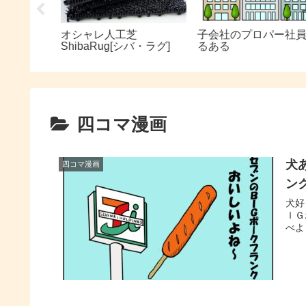
グ
オシャレ人工芝
子会社のプロパー社員
イレ編
ShibaRug[シバ・ラグ]
るある
四コマ漫画
犬
四コマ漫画
ン
犬好
ＩＧ
べよ