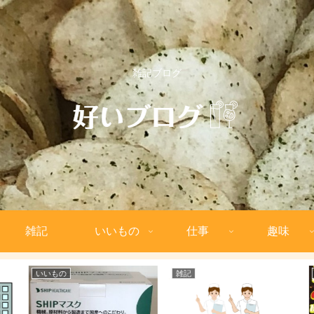
雑記ブログ
雑記
いいもの
仕事
趣味
いいもの
雑記