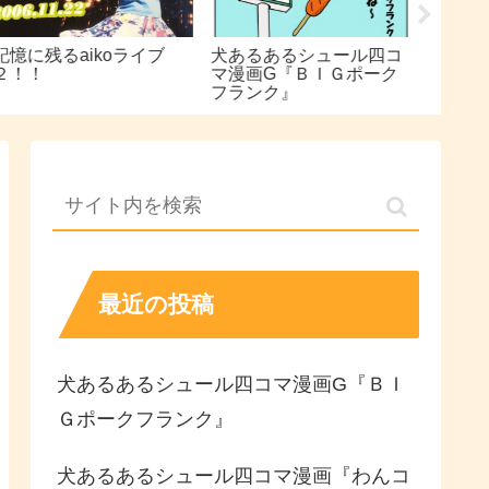
憶に残るaikoライブ
犬あるあるシュール四コ
トイレ
２！！
マ漫画G『ＢＩＧポーク
偶然が
フランク』
況！！
最近の投稿
犬あるあるシュール四コマ漫画G『ＢＩ
Ｇポークフランク』
犬あるあるシュール四コマ漫画『わんコ