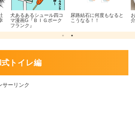
社
犬あるあるシュール四コ
尿路結石に何度もなると
幸
マ漫画G『ＢＩＧポーク
こうなる！！
フランク』
和式トイレ編
ンサーリンク