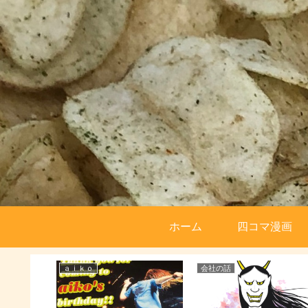
ホーム
四コマ漫画
ａｉｋｏ
会社の話