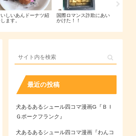
おいしいあんドーナツ紹
国際ロマンス詐欺にあい
トイレ
介します。
かけた！！
偶然が
況！！
最近の投稿
犬あるあるシュール四コマ漫画G『ＢＩ
Ｇポークフランク』
犬あるあるシュール四コマ漫画『わんコ