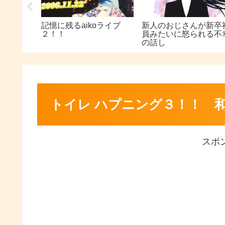
グ
記憶に残るaikoライブ
新人のおじさんが新卒
イレ編
２！！
員みたいに怒られる不
の話し
トイレ ハプニング３！！ 
スポ