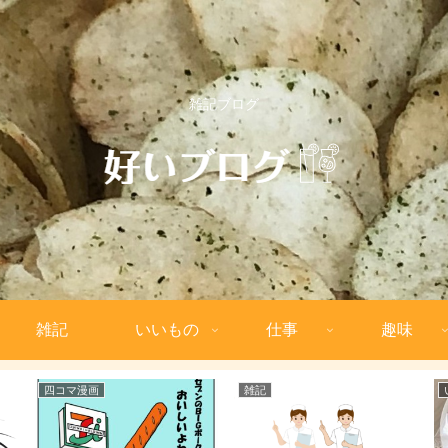
雑記ブログ
雑記
いいもの
仕事
趣味
四コマ漫画
雑記