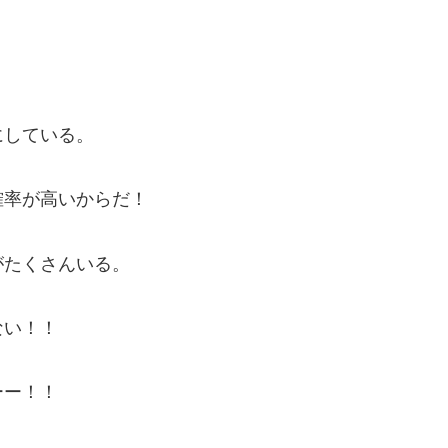
！
にしている。
確率が高いからだ！
がたくさんいる。
ない！！
ーー！！