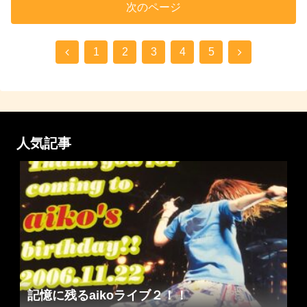
次のページ
1
2
3
4
5
人気記事
記憶に残るaikoライブ２！！