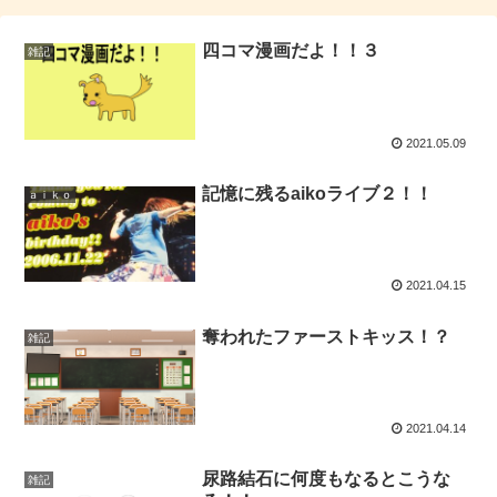
四コマ漫画だよ！！３
雑記
2021.05.09
記憶に残るaikoライブ２！！
ａｉｋｏ
2021.04.15
奪われたファーストキッス！？
雑記
2021.04.14
尿路結石に何度もなるとこうな
雑記