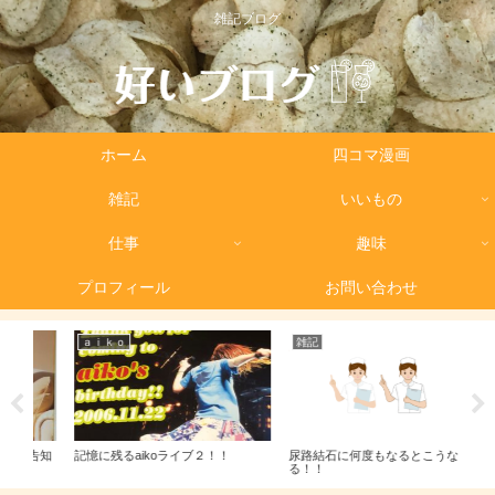
雑記ブログ
ホーム
四コマ漫画
雑記
いいもの
仕事
趣味
プロフィール
お問い合わせ
ａｉｋｏ
雑記
い
告知
記憶に残るaikoライブ２！！
尿路結石に何度もなるとこうな
オシ
る！！
グ