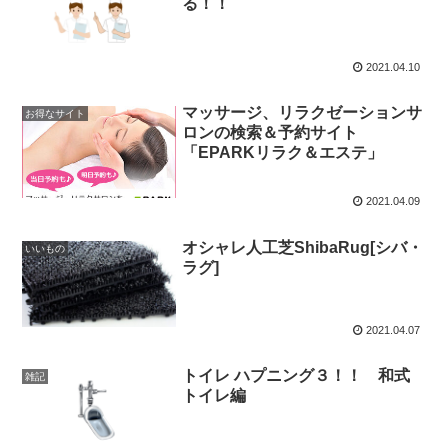
る！！
2021.04.10
マッサージ、リラクゼーションサ
お得なサイト
ロンの検索＆予約サイト
「EPARKリラク＆エステ」
2021.04.09
オシャレ人工芝ShibaRug[シバ・
いいもの
ラグ]
2021.04.07
トイレ ハプニング３！！ 和式
雑記
トイレ編